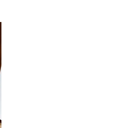
ご利用ガイド
よくあるご質問
カートシステムが動作しないお客様へ
パスワード再発行
FAX注文用紙
問合せ