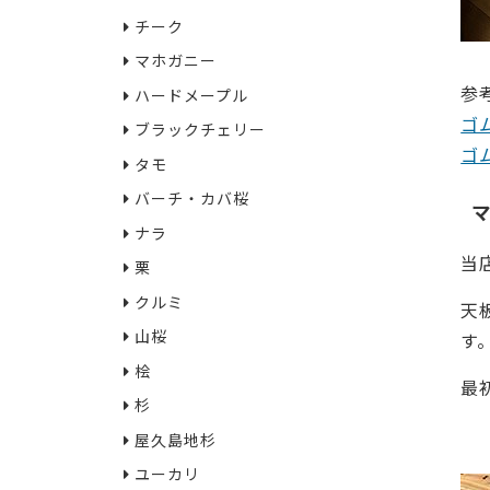
チーク
マホガニー
参
ハードメープル
ゴ
ブラックチェリー
ゴ
タモ
バーチ・カバ桜
ナラ
当
栗
クルミ
天
山桜
す
桧
最
杉
・2
屋久島地杉
ユーカリ