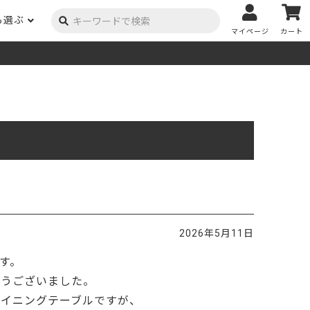
ら選ぶ
マイページ
カート
ーク
ポプラ
ニヤトー
Y用品
コンテンツ
姉妹サイト
米栂
杉
然塗料
自慢の作品
オーダー家具
具金物
木材の性質および価格帯チャート
澄
集成材
ゴム（集成材のみ）
メルクシパイン（集成材
もくもく通信
m3PRODUCT
のみ）
DIYコンテスト
法人取引
メンピサン
ビーチ
作品写真募集
ケヤキ
ユーカリ
木材辞典
2026年5月11日
栓
楡
木材用語辞典
す。
メラン
モンキーポッド
アカシア
金物マニュアル
とうございました。
お買い物
ダイニングテーブルですが、