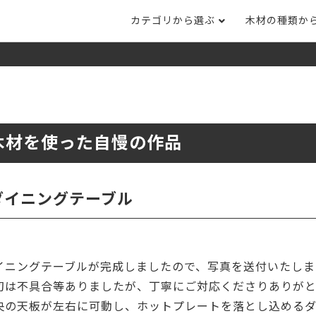
カテゴリから選ぶ
木材の種類か
ナット
タモ
ナラ・ホワイトオ
長さカット
その他木材
DI
ホワイトアッシ
メープル
ブラックチェリー
ット
集成材フリー板
テーブル脚
自
ット
床材
家
木材を使った自慢の作品
カバ桜・バーチ
ラジアタパイン（
木口テープ
のみ）
ー材／有孔ボード
木材サンプル
イン/赤松（集
マホガニー
チーク
）
ダイニングテーブル
端材詰め合わせ
栗
レッドオーク
オリジナル商品
ウエンジ
ブビンガ
アウトレット天板
イニングテーブルが完成しましたので、写真を送付いたしま
（米松）
サペリ
赤ラワン(レッド
無垢一枚板
ティ)
初は不具合等ありましたが、丁寧にご対応くださりありが
央の天板が左右に可動し、ホットプレートを落とし込める
低圧メラミン（心材：パ