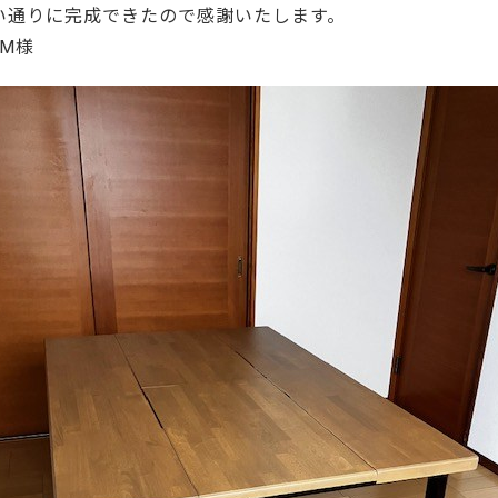
ーティクルボード)
い通りに完成できたので感謝いたします。
 M様