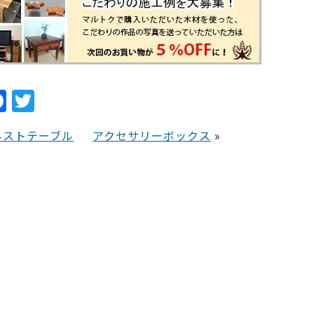
F
T
a
w
ネストテーブル
アクセサリーボックス
»
c
itt
e
er
b
o
o
k