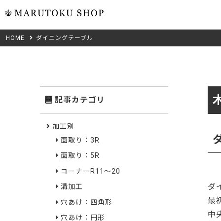
HOME
ダイニングテーブル
ウォール
フリーカット
米タモ/
無垢材フリーカ
ュ
集成材フリーカ
桧
記事カテゴリ
複数種類の注文
べニア・ランバ
ノースパ
Wood Type
加工別
成材のみ
面取り：3R
Jパネル
クルミ
木材の種類から選ぶ
面取り：5R
低圧メラニン
Category
ゼブラ
コーナーR11～20
ダ
溝加工
ピーラー
カテゴリから選ぶ
最
穴あけ：四角形
会社概要
中
山桜
穴あけ：円形