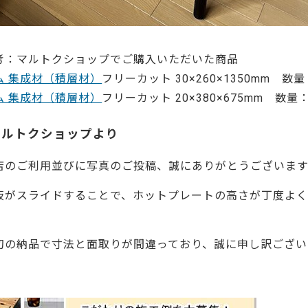
考：マルトクショップでご購入いただいた商品
ム 集成材（積層材）
フリーカット 30×260×1350mm 数量
ム 集成材（積層材）
フリーカット 20×380×675mm 数量：
マルトクショップより
店のご利用並びに写真のご投稿、誠にありがとうございます
板がスライドすることで、ホットプレートの高さが丁度よく
。
初の納品で寸法と面取りが間違っており、誠に申し訳ござい
45782