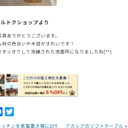
マルトクショップより
写真ありがとうございます。
ム材の色合いや木目がきれいです！
りすっきりして洗練された洗面所になりましたね(^^)
1830
F
T
a
w
キッチンを家電置き場にDIY
アカシアのソファテーブル
»