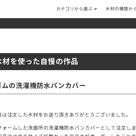
カテゴリから選ぶ
木材の種類か
ナット
タモ
ナラ・ホワイトオ
長さカット
その他木材
DI
ホワイトアッシ
メープル
ブラックチェリー
ット
集成材フリー板
テーブル脚
自
ット
床材
家
木材を使った自慢の作品
カバ桜・バーチ
ラジアタパイン（
木口テープ
のみ）
ー材／有孔ボード
木材サンプル
イン/赤松（集
マホガニー
チーク
）
ゴムの洗濯機防水パンカバー
端材詰め合わせ
栗
レッドオーク
オリジナル商品
ウエンジ
ブビンガ
アウトレット天板
日は注文した木材をお送り頂きありがとうございました。
（米松）
サペリ
赤ラワン(レッド
無垢一枚板
ティ)
フォームした洗面所の洗濯機防水パンカバーとして注文し
低圧メラミン（心材：パ