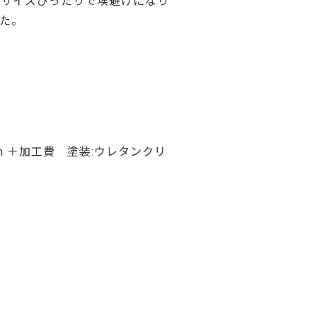
でサイズぴったりで埃避けになり
ご利用ガイド
た。
よくあるご質問
カートシステムが動作しないお客様へ
パスワード再発行
FAX注文用紙
問合せ
mm ＋加工費 塗装:ウレタンクリ