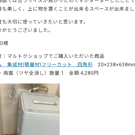
製品では合うサイズが無かったのですがオーダーしたこと
ーティクルボード)
目も美しく、上に物を置くことが出来るスペースが出来まし
度も大切に使っていきたいと思います。
りがとうございました。
 O様
考：マルトクショップでご購入いただいた商品
ム 集成材(積層材)フリーカット 四角形
20×238×638
ー 両面（ツヤ全消し）数量:1 金額:4,280円