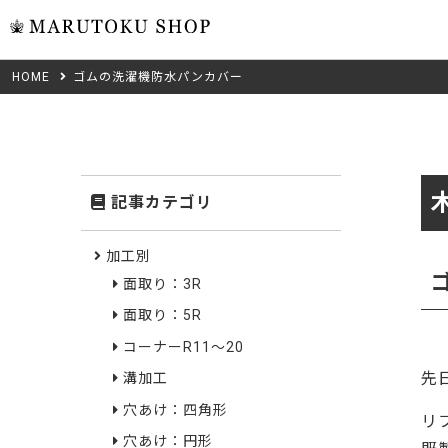
HOME
ゴムの洗濯機防水パンカバー
ウォール
フリーカット
米タモ/
無垢材フリーカ
ュ
集成材フリーカ
桧
記事カテゴリ
複数種類の注文
べニア・ランバ
ノースパ
Wood Type
加工別
成材のみ
面取り：3R
Jパネル
クルミ
木材の種類から選ぶ
面取り：5R
低圧メラニン
Category
ゼブラ
コーナーR11～20
先
溝加工
ピーラー
カテゴリから選ぶ
穴あけ：四角形
リ
会社概要
山桜
穴あけ：円形