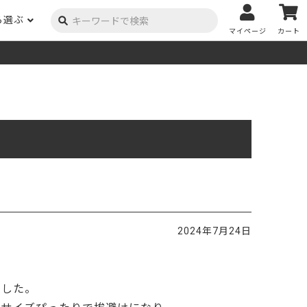
ら選ぶ
マイページ
カート
ーク
ポプラ
ニヤトー
Y用品
コンテンツ
姉妹サイト
米栂
杉
然塗料
自慢の作品
オーダー家具
具金物
木材の性質および価格帯チャート
澄
集成材
ゴム（集成材のみ）
メルクシパイン（集成材
もくもく通信
m3PRODUCT
のみ）
DIYコンテスト
法人取引
メンピサン
ビーチ
作品写真募集
ケヤキ
ユーカリ
木材辞典
2024年7月24日
栓
楡
木材用語辞典
メラン
モンキーポッド
アカシア
金物マニュアル
ました。
お買い物