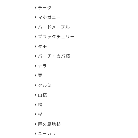
チーク
マホガニー
ハードメープル
ブラックチェリー
タモ
バーチ・カバ桜
ナラ
栗
クルミ
山桜
桧
杉
屋久島地杉
ユーカリ