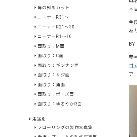
既
角の斜めカット
木
コーナーR31～
今
コーナーR21～30
あ
コーナーR1～10
BY
面取り：M面
面取り：C面
参
ゴ
面取り：ギンナン面
ア
面取り：サジ面
面取り：角面
面取り：ボーズ面
面取り：ゆるやかR面
用途別
フローリングの製作写真集