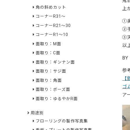
鬼
角の斜めカット
上
コーナーR31～
①
コーナーR21～30
②
コーナーR1～10
③
面取り：M面
以
面取り：C面
BY
面取り：ギンナン面
参
面取り：サジ面
【
面取り：角面
ゴ
面取り：ボーズ面
ア
面取り：ゆるやかR面
用途別
フローリングの製作写真集