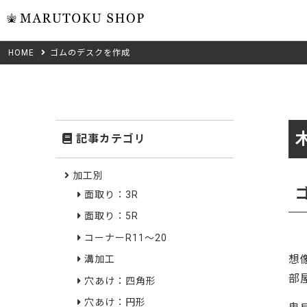
HOME
ゴムのデスクを作成
ウォール
フリーカット
米タモ/
無垢材フリーカ
ュ
集成材フリーカ
桧
記事カテゴリ
複数種類の注文
べニア・ランバ
ノースパ
Wood Type
加工別
成材のみ
面取り：3R
Jパネル
クルミ
木材の種類から選ぶ
面取り：5R
低圧メラニン
Category
ゼブラ
コーナーR11～20
想
溝加工
ピーラー
カテゴリから選ぶ
部
穴あけ：四角形
会社概要
山桜
穴あけ：円形