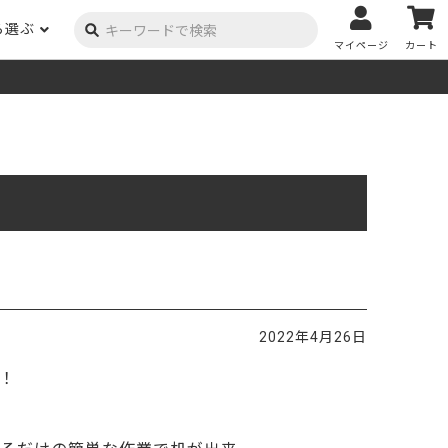
ら選ぶ
マイページ
カート
ーク
ポプラ
ニヤトー
Y用品
コンテンツ
姉妹サイト
米栂
杉
然塗料
自慢の作品
オーダー家具
具金物
木材の性質および価格帯チャート
澄
集成材
ゴム（集成材のみ）
メルクシパイン（集成材
もくもく通信
m3PRODUCT
のみ）
DIYコンテスト
法人取引
メンピサン
ビーチ
作品写真募集
ケヤキ
ユーカリ
木材辞典
2022年4月26日
栓
楡
木材用語辞典
！
メラン
モンキーポッド
アカシア
金物マニュアル
お買い物