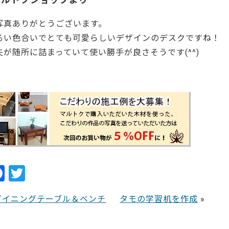
写真ありがとうございます。
るい色合いでとても可愛らしいデザインのデスクですね！
夫が随所に詰まっていて使い勝手が良さそうです(^^)
6294
F
T
a
w
ダイニングテーブル＆ベンチ
タモの学習机を作成
»
c
itt
e
er