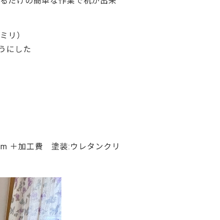
けるだけの簡単な作業で机が出来
ご利用ガイド
よくあるご質問
5ミリ）
カートシステムが動作しないお客様へ
うにした
パスワード再発行
FAX注文用紙
問合せ
0mm ＋加工費 塗装:ウレタンクリ