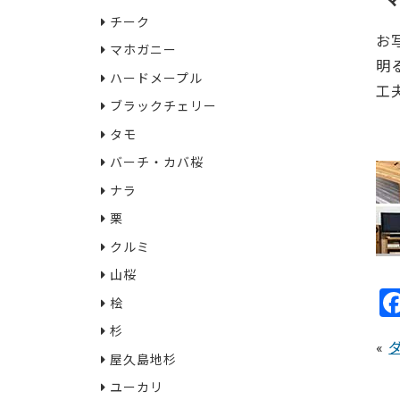
チーク
お
マホガニー
明
ハードメープル
工
ブラックチェリー
14
タモ
バーチ・カバ桜
ナラ
栗
クルミ
山桜
桧
杉
«
屋久島地杉
ユーカリ