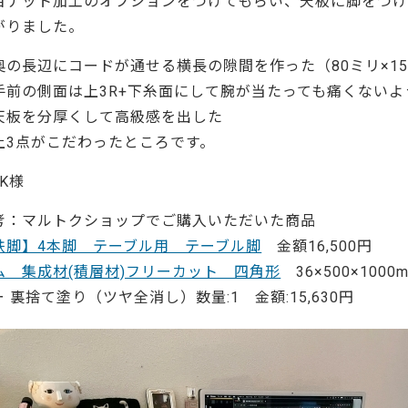
目ナット加工のオプションをつけてもらい、天板に脚をつ
ーティクルボード)
がりました。
奥の長辺にコードが通せる横長の隙間を作った（80ミリ×1
手前の側面は上3R+下糸面にして腕が当たっても痛くないよ
天板を分厚くして高級感を出した
上3点がこだわったところです。
 K様
考：マルトクショップでご購入いただいた商品
鉄脚】4本脚 テーブル用 テーブル脚
金額16,500円
ム 集成材(積層材)フリーカット 四角形
36×500×100
ー 裏捨て塗り（ツヤ全消し）数量:1 金額:15,630円