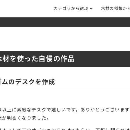
カテゴリから選ぶ
木材の種類か
ナット
タモ
ナラ・ホワイトオ
長さカット
その他木材
DI
ホワイトアッシ
メープル
ブラックチェリー
ット
集成材フリー板
テーブル脚
自
ット
床材
家
木材を使った自慢の作品
カバ桜・バーチ
ラジアタパイン（
木口テープ
のみ）
ー材／有孔ボード
木材サンプル
イン/赤松（集
マホガニー
チーク
）
ゴムのデスクを作成
端材詰め合わせ
栗
レッドオーク
オリジナル商品
ウエンジ
ブビンガ
アウトレット天板
像以上に素敵なデスクで嬉しいです。ありがとうございます
（米松）
サペリ
赤ラワン(レッド
無垢一枚板
ティ)
屋が明るくなりました。
低圧メラミン（心材：パ