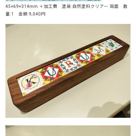
45×69×314mm ＋加工費 塗装:自然塗料クリアー 両面 数
量:1 金額:9,040円