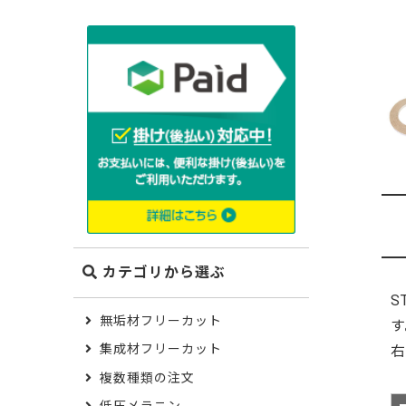
木材の種類から選ぶ
ポプラ
米栂
ゴム（集
メンピサ
ケヤキ
栓
カテゴリから選ぶ
S
モンキー
無垢材フリーカット
す
集成材フリーカット
複数種類の注文