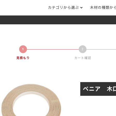
カテゴリから選ぶ
木材の種類か
ナット
タモ
ナラ・ホワイトオ
長さカット
その他木材
DI
ホワイトアッシ
メープル
ブラックチェリー
ット
集成材フリー板
テーブル脚
自
ット
床材
家
カバ桜・バーチ
ラジアタパイン（
木口テープ
のみ）
見積もり
カート確認
ー材／有孔ボード
木材サンプル
イン/赤松（集
マホガニー
チーク
）
端材詰め合わせ
栗
レッドオーク
オリジナル商品
ベニア 木口
ウエンジ
ブビンガ
アウトレット天板
（米松）
サペリ
赤ラワン(レッド
無垢一枚板
ティ)
低圧メラミン（心材：パ
ウォールナット