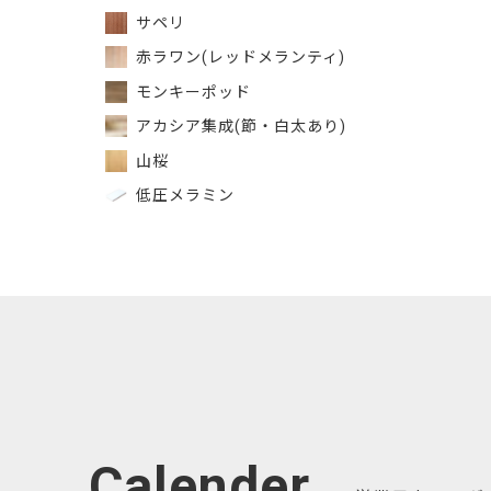
サペリ
赤ラワン(レッドメランティ)
モンキーポッド
アカシア集成(節・白太あり)
山桜
低圧メラミン
Calender