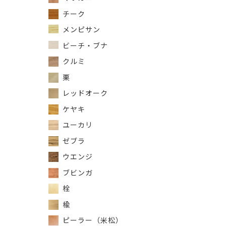
チーク
メンピサン
ビーチ・ブナ
クルミ
栗
レッドオーク
ケヤキ
ユーカリ
ゼブラ
ウエンジ
ブビンガ
栓
楡
ピーラー（米松）