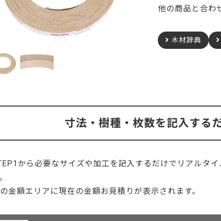
ーティクルボード)
他の商品と合わ
ニヤトー
米タモ/ホワイト
ュ
木材辞典
杉
桧
成材のみ）
メルクシパイン（集成材
ノースパイン/赤
のみ）
成材のみ）
ン
ビーチ
クルミ
寸法・樹種・枚数を記入する
ユーカリ
ゼブラ
楡
ピーラー（米松）
TEP1から必要なサイズや加工を記入するだけでリアルタ
ポッド
アカシア
山桜
。
右の金額エリアに現在の金額お見積りが表示されます。