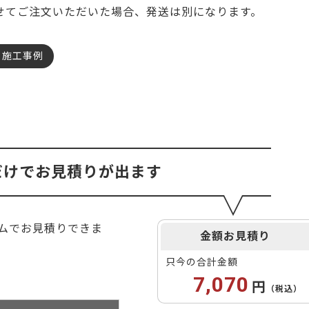
ご利用ガイド
せてご注文いただいた場合、発送は別になります。
アッシ
メープル
ブラックチェリー
よくあるご質問
施工事例
カートシステムが動作しないお客様へ
カバ桜・バーチ
ラジアタパイン（集成材
パスワード再発行
のみ）
FAX注文用紙
松（集
マホガニー
チーク
問合せ
栗
レッドオーク
だけでお見積りが出ます
ウエンジ
ブビンガ
サペリ
赤ラワン(レッドメラン
ティ)
イムでお見積りできま
低圧メラミン（心材：パ
金額お見積り
ーティクルボード)
只今の合計金額
7,070
円
（税込）