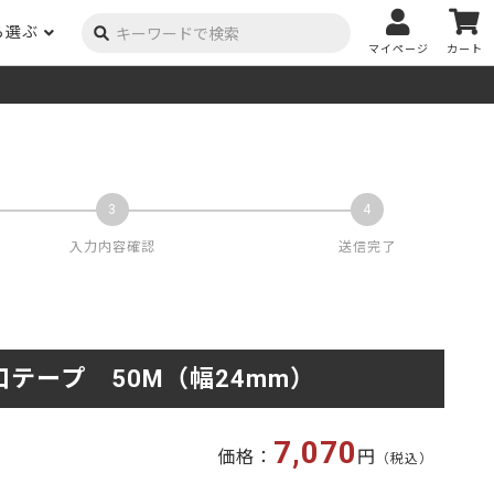
ら選ぶ
マイページ
カート
ーク
ポプラ
ニヤトー
Y用品
コンテンツ
姉妹サイト
米栂
杉
然塗料
自慢の作品
オーダー家具
具金物
木材の性質および価格帯チャート
澄
集成材
ゴム（集成材のみ）
メルクシパイン（集成材
もくもく通信
m3PRODUCT
のみ）
入力内容確認
送信完了
DIYコンテスト
法人取引
メンピサン
ビーチ
作品写真募集
ケヤキ
ユーカリ
木材辞典
テープ 50M（幅24mm）
栓
楡
木材用語辞典
メラン
モンキーポッド
アカシア
金物マニュアル
7,070
価格：
円
（税込）
お買い物
タモ
ナラ・ホワイトオーク