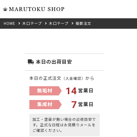
HOME
木口テープ
木口テープ
複数注文
ウォール
フリーカット
米タモ/
無垢材フリーカ
ュ
集成材フリーカ
桧
本日の出荷目安
複数種類の注文
べニア・ランバ
ノースパ
本日の正式注文
から
（入金確認）
成材のみ
Jパネル
14
無垢材
営業日
クルミ
低圧メラニン
7
集成材
営業日
Category
ゼブラ
ピーラー
加工・塗装が無い場合の出荷目安で
カテゴリから選ぶ
す。正式な日程はお見積りメールを
会社概要
ご確認ください。
Wood Type
山桜