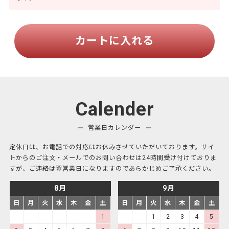
カートに入れる
Calender
営業日カレンダー
定休日は、お電話での対応はお休みさせていただいております。サイ
トからのご注文・メールでのお問い合わせは24時間受け付けておりま
すが、ご連絡は翌営業日になりますのであらかじめご了承ください。
8月
9月
日
月
火
水
木
金
土
日
月
火
水
木
金
土
1
1
2
3
4
5