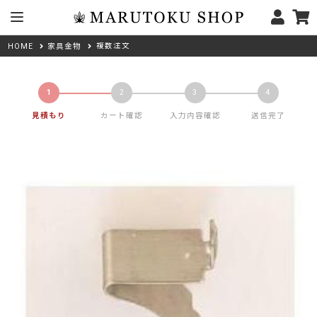
複数注文
HOME
家具金物
見積もり
カート確認
入力内容確認
送信完了