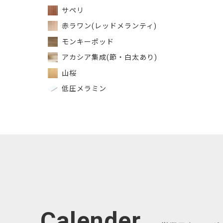
サペリ
赤ラワン(レッドメランティ)
モンキーポッド
アカシア集成(節・白太あり)
山桜
低圧メラミン
Calender