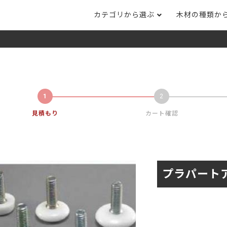
カテゴリから選ぶ
木材の種類か
ナット
タモ
ナラ・ホワイトオ
長さカット
その他木材
DI
ホワイトアッシ
メープル
ブラックチェリー
ット
集成材フリー板
テーブル脚
自
ット
床材
家
カバ桜・バーチ
ラジアタパイン（
木口テープ
のみ）
見積もり
カート確認
ー材／有孔ボード
木材サンプル
イン/赤松（集
マホガニー
チーク
）
端材詰め合わせ
栗
レッドオーク
オリジナル商品
プラパートア
ウエンジ
ブビンガ
アウトレット天板
（米松）
サペリ
赤ラワン(レッド
無垢一枚板
ティ)
低圧メラミン（心材：パ
ウォールナット