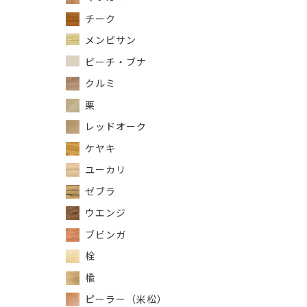
チーク
メンピサン
ビーチ・ブナ
クルミ
栗
レッドオーク
ケヤキ
ユーカリ
ゼブラ
ウエンジ
ブビンガ
栓
楡
ピーラー（米松）