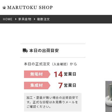
HOME
家具金物
複数注文
ウォール
フリーカット
米タモ/
無垢材フリーカ
ュ
集成材フリーカ
桧
本日の出荷目安
複数種類の注文
べニア・ランバ
ノースパ
本日の正式注文
から
（入金確認）
成材のみ
Jパネル
14
無垢材
営業日
クルミ
低圧メラニン
7
集成材
営業日
Category
ゼブラ
ピーラー
加工・塗装が無い場合の出荷目安で
カテゴリから選ぶ
す。正式な日程はお見積りメールを
会社概要
ご確認ください。
Wood Type
山桜