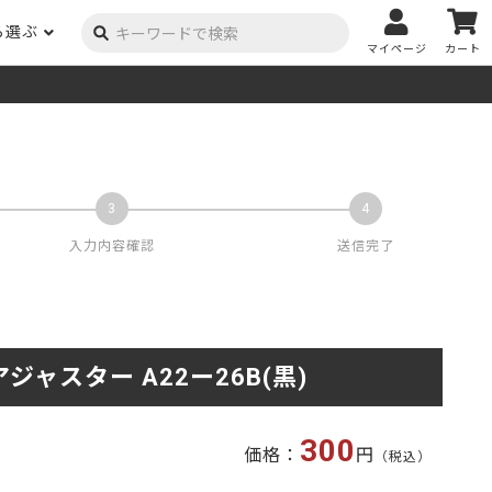
ら選ぶ
マイページ
カート
ーク
ポプラ
ニヤトー
Y用品
コンテンツ
姉妹サイト
米栂
杉
然塗料
自慢の作品
オーダー家具
具金物
木材の性質および価格帯チャート
澄
集成材
ゴム（集成材のみ）
メルクシパイン（集成材
もくもく通信
m3PRODUCT
のみ）
入力内容確認
送信完了
DIYコンテスト
法人取引
メンピサン
ビーチ
作品写真募集
ケヤキ
ユーカリ
木材辞典
ジャスター A22ー26B(黒)
栓
楡
木材用語辞典
メラン
モンキーポッド
アカシア
金物マニュアル
300
価格：
円
（税込）
お買い物
タモ
ナラ・ホワイトオーク