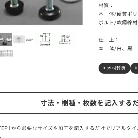
ーティクルボード)
材質：
本 体/硬質ポ
ニヤトー
米タモ/ホワイト
ュ
ボルト/軟鋼線材
杉
桧
仕 上：
本 体/白、黒
成材のみ）
メルクシパイン（集成材
ノースパイン/赤
のみ）
成材のみ）
ン
ビーチ
クルミ
木材辞典
ユーカリ
ゼブラ
楡
ピーラー（米松）
寸法・樹種・枚数を記入する
ポッド
アカシア
山桜
TEP1から必要なサイズや加工を記入するだけでリアルタ
。