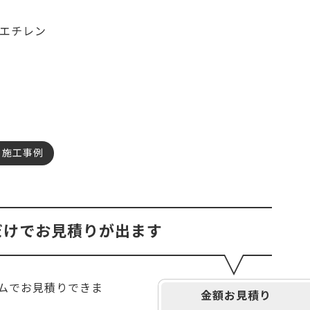
ご利用ガイド
リエチレン
アッシ
メープル
ブラックチェリー
よくあるご質問
カートシステムが動作しないお客様へ
カバ桜・バーチ
ラジアタパイン（集成材
パスワード再発行
のみ）
FAX注文用紙
松（集
マホガニー
チーク
問合せ
栗
レッドオーク
施工事例
ウエンジ
ブビンガ
サペリ
赤ラワン(レッドメラン
ティ)
だけでお見積りが出ます
低圧メラミン（心材：パ
ーティクルボード)
イムでお見積りできま
金額お見積り