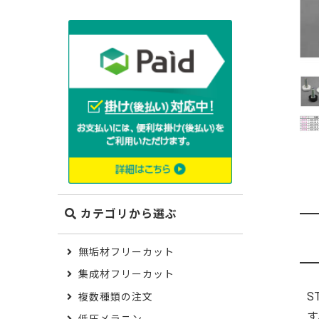
木材の種類から選ぶ
ポプラ
米栂
ゴム（集
メンピサ
ケヤキ
栓
カテゴリから選ぶ
モンキー
無垢材フリーカット
集成材フリーカット
S
複数種類の注文
す