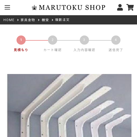
複数注文
HOME
家具金物
棚受
見積もり
カート確認
入力内容確認
送信完了