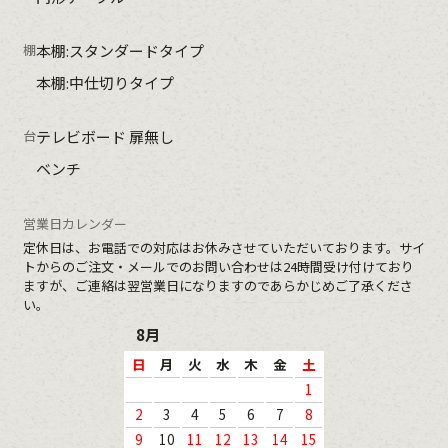
棚
本棚:スタンダードタイプ
本棚:中仕切りタイプ
台
テレビボード 扉無し
ベンチ
営業日カレンダー
定休日
は、お電話での対応はお休みさせていただいております。サイ
トからのご注文・メールでのお問い合わせは24時間受け付けており
ますが、ご連絡は翌営業日になりますのであらかじめご了承くださ
い。
8月
日
月
火
水
木
金
土
1
2
3
4
5
6
7
8
9
10
11
12
13
14
15