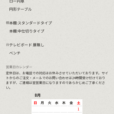
ロー円卓
円形テーブル
棚
本棚:スタンダードタイプ
本棚:中仕切りタイプ
台
テレビボード 扉無し
ベンチ
営業日カレンダー
定休日
は、お電話での対応はお休みさせていただいております。サイ
トからのご注文・メールでのお問い合わせは24時間受け付けており
ますが、ご連絡は翌営業日になりますのであらかじめご了承くださ
い。
8月
日
月
火
水
木
金
土
1