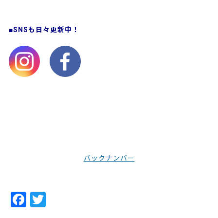
■SNSも日々更新中！
バックナンバー
F
T
a
w