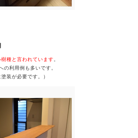
用
い樹種と言われています
。
への利用例も多いです。
は塗装が必要です。）