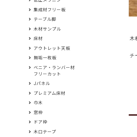
低圧メラニン
集成材フリー板
テーブル脚
木材サンプル
木
床材
アウトレット天板
チ
無垢一枚板
ベニア・ランバー材
フリーカット
Jパネル
プレミアム床材
巾木
窓枠
ドア枠
木口テープ