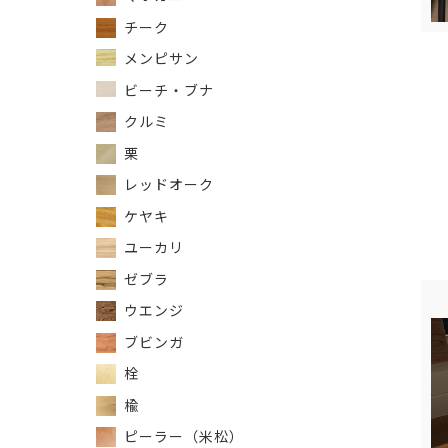
チーク
メンピサン
ビーチ・ブナ
クルミ
栗
レッドオーク
ケヤキ
ユーカリ
ゼブラ
ウエンジ
ブビンガ
栓
楡
ピーラー（米松）