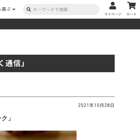
ら選ぶ
マイページ
カート
ーク
ポプラ
ニヤトー
Y用品
コンテンツ
姉妹サイト
米栂
杉
然塗料
自慢の作品
オーダー家具
具金物
木材の性質および価格帯チャート
澄
く通信」
集成材
ゴム（集成材のみ）
メルクシパイン（集成材
もくもく通信
m3PRODUCT
のみ）
DIYコンテスト
法人取引
メンピサン
ビーチ
作品写真募集
ケヤキ
ユーカリ
木材辞典
2021年10月28日
栓
楡
木材用語辞典
ーク」
メラン
モンキーポッド
アカシア
金物マニュアル
お買い物