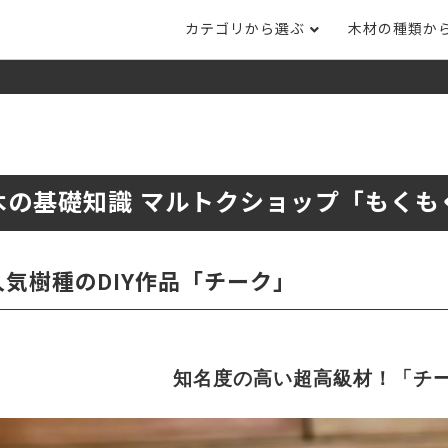
カテゴリから選ぶ
木材の種類か
ナット
タモ
ナラ・ホワイトオ
長さカット
その他木材
DI
ホワイトアッシ
メープル
ブラックチェリー
ット
集成材フリー板
テーブル脚
自
ット
床材
家
木の基礎知識 マルトクショップ「もくも
カバ桜・バーチ
ラジアタパイン（
木口テープ
のみ）
ー材／有孔ボード
木材サンプル
イン/赤松（集
マホガニー
チーク
）
人気樹種のDIY作品「チーク」
端材詰め合わせ
栗
レッドオーク
オリジナル商品
ウエンジ
ブビンガ
アウトレット天板
知名度の高い超高級材！「チ
（米松）
サペリ
赤ラワン(レッド
無垢一枚板
ティ)
低圧メラミン（心材：パ