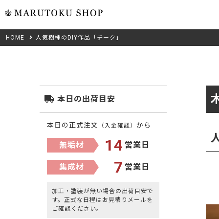
HOME
人気樹種のDIY作品「チーク」
ウォール
フリーカット
米タモ/
無垢材フリーカ
ュ
集成材フリーカ
桧
本日の出荷目安
複数種類の注文
べニア・ランバ
ノースパ
Wood Type
本日の正式注文
から
（入金確認）
成材のみ
Jパネル
14
無垢材
営業日
クルミ
木材の種類から選ぶ
低圧メラニン
7
集成材
営業日
Category
ゼブラ
ピーラー
加工・塗装が無い場合の出荷目安で
カテゴリから選ぶ
す。正式な日程はお見積りメールを
会社概要
ご確認ください。
山桜