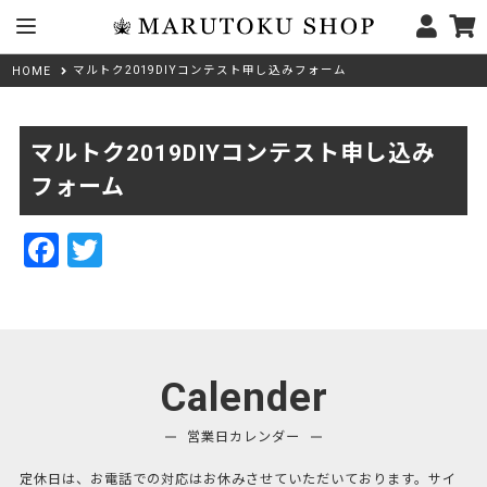
マルトク2019DIYコンテスト申し込みフォーム
HOME
マルトク2019DIYコンテスト申し込み
フォーム
F
T
a
w
c
itt
e
er
b
Calender
o
営業日カレンダー
o
定休日は、お電話での対応はお休みさせていただいております。サイ