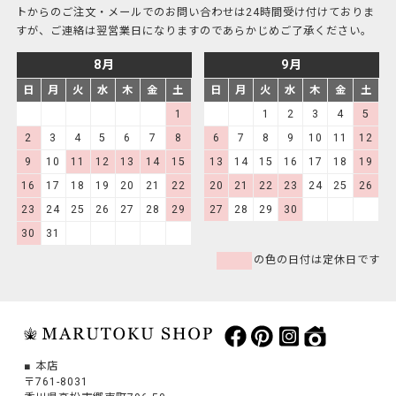
k
トからのご注文・メールでのお問い合わせは24時間受け付けておりま
すが、ご連絡は翌営業日になりますのであらかじめご了承ください。
8月
9月
日
月
火
水
木
金
土
日
月
火
水
木
金
土
1
1
2
3
4
5
2
3
4
5
6
7
8
6
7
8
9
10
11
12
9
10
11
12
13
14
15
13
14
15
16
17
18
19
16
17
18
19
20
21
22
20
21
22
23
24
25
26
23
24
25
26
27
28
29
27
28
29
30
30
31
の色の日付は定休日です
本店
〒761-8031