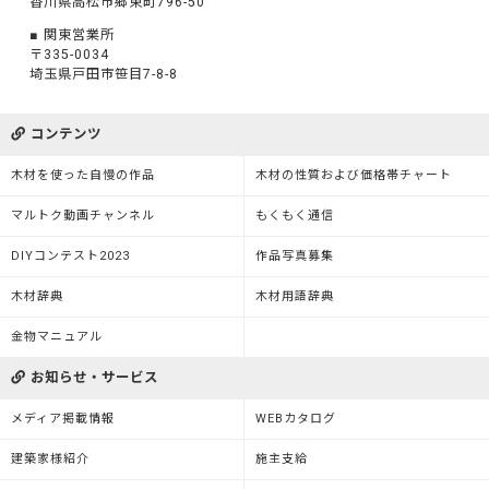
香川県高松市郷東町796-50
関東営業所
〒335-0034
埼玉県戸田市笹目7-8-8
コンテンツ
木材を使った自慢の作品
木材の性質および価格帯チャート
マルトク動画チャンネル
もくもく通信
DIYコンテスト2023
作品写真募集
木材辞典
木材用語辞典
金物マニュアル
お知らせ・サービス
メディア掲載情報
WEBカタログ
建築家様紹介
施主支給