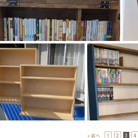
1
2
3
4
« 前へ