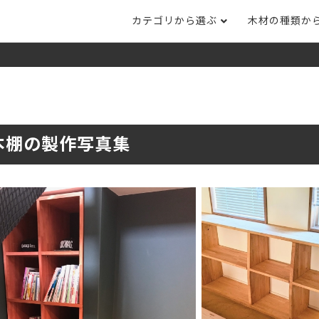
カテゴリから選ぶ
木材の種類か
ナット
タモ
ナラ・ホワイトオ
長さカット
その他木材
DI
ホワイトアッシ
メープル
ブラックチェリー
ット
集成材フリー板
テーブル脚
自
ット
床材
家
本棚の製作写真集
カバ桜・バーチ
ラジアタパイン（
木口テープ
のみ）
ー材／有孔ボード
木材サンプル
イン/赤松（集
マホガニー
チーク
）
端材詰め合わせ
栗
レッドオーク
オリジナル商品
ウエンジ
ブビンガ
アウトレット天板
（米松）
サペリ
赤ラワン(レッド
無垢一枚板
ティ)
低圧メラミン（心材：パ