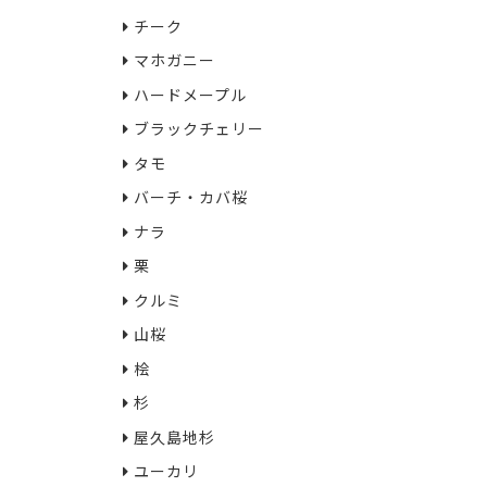
チーク
マホガニー
ハードメープル
ブラックチェリー
タモ
バーチ・カバ桜
ナラ
栗
クルミ
山桜
桧
杉
屋久島地杉
ユーカリ