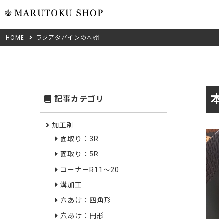
HOME
ラジアタパインの本棚
ウォール
フリーカット
米タモ/
無垢材フリーカ
ュ
集成材フリーカ
桧
記事カテゴリ
複数種類の注文
べニア・ランバ
ノースパ
Wood Type
加工別
成材のみ
面取り：3R
Jパネル
クルミ
木材の種類から選ぶ
面取り：5R
低圧メラニン
Category
ゼブラ
コーナーR11～20
溝加工
ピーラー
カテゴリから選ぶ
穴あけ：四角形
会社概要
山桜
穴あけ：円形