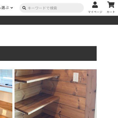
ら選ぶ
マイページ
カート
ーク
ポプラ
ニヤトー
Y用品
コンテンツ
姉妹サイト
米栂
杉
然塗料
自慢の作品
オーダー家具
具金物
木材の性質および価格帯チャート
澄
集成材
ゴム（集成材のみ）
メルクシパイン（集成材
もくもく通信
m3PRODUCT
のみ）
DIYコンテスト
法人取引
メンピサン
ビーチ
作品写真募集
ケヤキ
ユーカリ
木材辞典
栓
楡
木材用語辞典
メラン
モンキーポッド
アカシア
金物マニュアル
お買い物