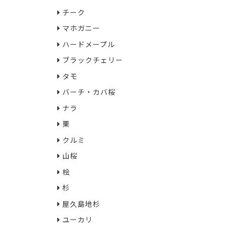
チーク
マホガニー
ハードメープル
ブラックチェリー
タモ
バーチ・カバ桜
ナラ
栗
クルミ
山桜
桧
杉
屋久島地杉
ユーカリ