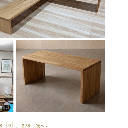
8
9
…
278
次へ »