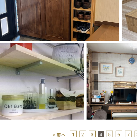
1
2
3
4
5
6
7
« 前へ