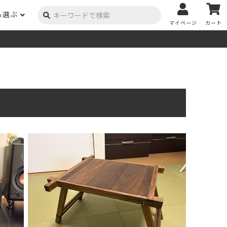
ら選ぶ
マイページ
カート
ーク
ポプラ
ニヤトー
Y用品
コンテンツ
姉妹サイト
米栂
杉
然塗料
自慢の作品
オーダー家具
具金物
木材の性質および価格帯チャート
澄
集成材
ゴム（集成材のみ）
メルクシパイン（集成材
もくもく通信
m3PRODUCT
のみ）
DIYコンテスト
法人取引
メンピサン
ビーチ
作品写真募集
ケヤキ
ユーカリ
木材辞典
栓
楡
木材用語辞典
メラン
モンキーポッド
アカシア
金物マニュアル
お買い物