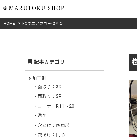
HOME
PCのエアフロー改善台
ウォール
フリーカット
米タモ/
無垢材フリーカ
ュ
集成材フリーカ
桧
記事カテゴリ
複数種類の注文
べニア・ランバ
ノースパ
Wood Type
加工別
成材のみ
面取り：3R
Jパネル
クルミ
木材の種類から選ぶ
面取り：5R
低圧メラニン
Category
ゼブラ
コーナーR11～20
溝加工
ピーラー
カテゴリから選ぶ
穴あけ：四角形
会社概要
山桜
穴あけ：円形