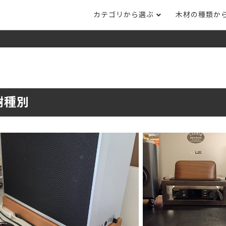
カテゴリから選ぶ
木材の種類か
ナット
タモ
ナラ・ホワイトオ
長さカット
その他木材
DI
ホワイトアッシ
メープル
ブラックチェリー
ット
集成材フリー板
テーブル脚
自
ット
床材
家
樹種別
カバ桜・バーチ
ラジアタパイン（
木口テープ
のみ）
ー材／有孔ボード
木材サンプル
イン/赤松（集
マホガニー
チーク
）
端材詰め合わせ
栗
レッドオーク
オリジナル商品
ウエンジ
ブビンガ
アウトレット天板
（米松）
サペリ
赤ラワン(レッド
無垢一枚板
ティ)
低圧メラミン（心材：パ