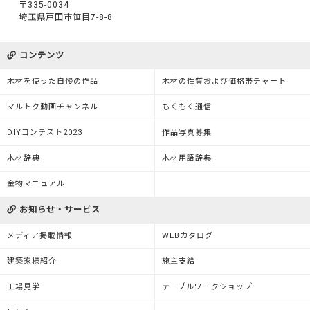
〒335-0034
埼玉県戸田市笹目7-8-8
コンテンツ
木材を使った自慢の作品
木材の性質および価格帯チャート
マルトク動画チャンネル
もくもく通信
DIYコンテスト2023
作品写真募集
木材辞典
木材用語辞典
金物マニュアル
お知らせ・サービス
メディア掲載情報
WEBカタログ
建築家様紹介
施主支給
工場見学
テーブルワークショップ