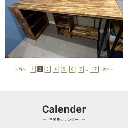
1
2
3
4
5
6
7
…
17
« 前へ
次へ »
Calender
営業日カレンダー