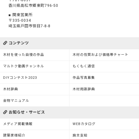
〒761-8031
香川県高松市郷東町796-50
関東営業所
〒335-0034
埼玉県戸田市笹目7-8-8
コンテンツ
木材を使った自慢の作品
木材の性質および価格帯チャート
マルトク動画チャンネル
もくもく通信
DIYコンテスト2023
作品写真募集
木材辞典
木材用語辞典
金物マニュアル
お知らせ・サービス
メディア掲載情報
WEBカタログ
建築家様紹介
施主支給