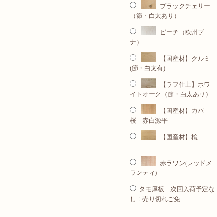
ブラックチェリー
（節・白太あり）
ビーチ（欧州ブ
ナ）
【国産材】クルミ
(節・白太有)
【ラフ仕上】ホワ
イトオーク（節・白太あり）
【国産材】カバ
桜 赤白源平
【国産材】楡
赤ラワン(レッドメ
ランティ)
タモ厚板 次回入荷予定な
し！売り切れご免