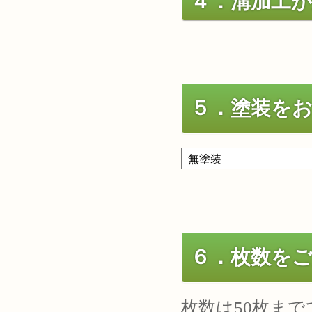
４．溝加工
５．塗装を
６．枚数を
枚数は50枚ま