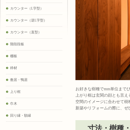
カウンター（L字型）
カウンター（逆L字型）
カウンター（直型）
階段段板
棚板
枠材
敷居・鴨居
お好きな樹種でmm単位まで
上り框
上がり框は玄関の顔とも言え
空間のイメージに合わせて樹
巾木
新築やリフォームの際に、ぜ
回り縁・額縁
寸法・樹種