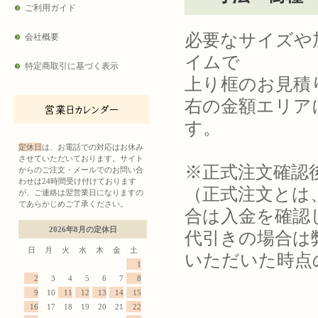
ご利用ガイド
必要なサイズや
会社概要
イムで
特定商取引に基づく表示
上り框のお見積
右の金額エリア
す。
定休日
は、お電話での対応はお休み
させていただいております。サイト
※正式注文確認
からのご注文・メールでのお問い合
わせは24時間受け付けております
（正式注文とは
が、ご連絡は翌営業日になりますの
であらかじめご了承ください。
合は入金を確認
2026年8月の定休日
代引きの場合は
日
月
火
水
木
金
土
いただいた時点
1
2
3
4
5
6
7
8
9
10
11
12
13
14
15
16
17
18
19
20
21
22