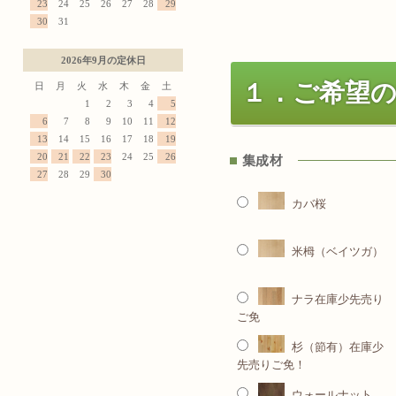
23
24
25
26
27
28
29
30
31
2026年9月の定休日
１．ご希望
日
月
火
水
木
金
土
1
2
3
4
5
6
7
8
9
10
11
12
13
14
15
16
17
18
19
20
21
22
23
24
25
26
27
28
29
30
カバ桜
米栂（ベイツガ）
ナラ在庫少先売り
ご免
杉（節有）在庫少
先売りご免！
ウォールナット