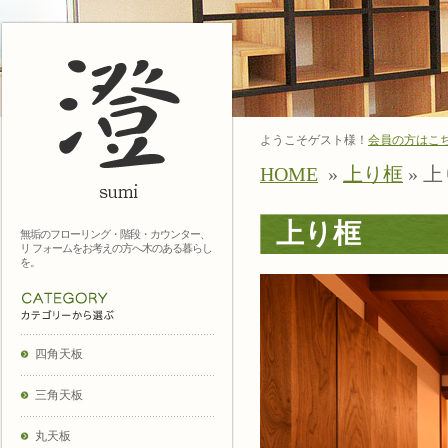
ようこそゲスト様！
会員の方はこ
HOME
»
上り框
» 
上り框
無垢のフローリング・階段・カウンター、
リ フォームをお考えの方へ木のある暮らし
を。
四角天板
三角天板
丸天板