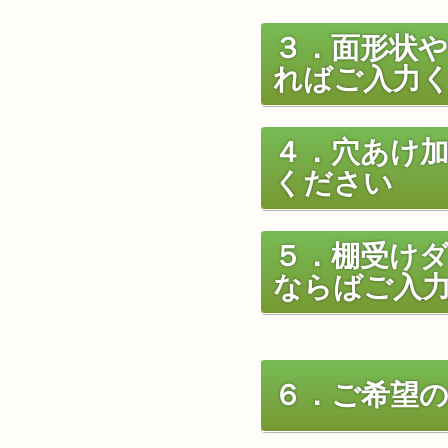
３．面形状
ればご入力
４．穴あけ
ください
５．棚受け
ならばご入
６．ご希望