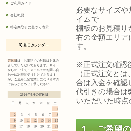
ご利用ガイド
必要なサイズや
会社概要
イムで
棚板のお見積り
特定商取引に基づく表示
右の金額エリア
す。
定休日
は、お電話での対応はお休み
※正式注文確認
させていただいております。サイト
からのご注文・メールでのお問い合
（正式注文とは
わせは24時間受け付けております
が、ご連絡は翌営業日になりますの
合は入金を確認
であらかじめご了承ください。
代引きの場合は
2026年8月の定休日
いただいた時点
日
月
火
水
木
金
土
1
2
3
4
5
6
7
8
9
10
11
12
13
14
15
１．ご希望
16
17
18
19
20
21
22