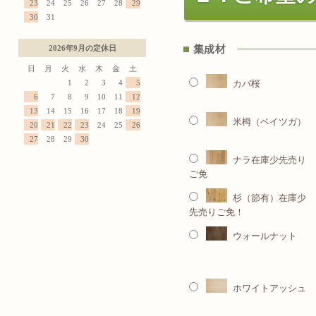
23
24
25
26
27
28
29
30
31
2026年9月の定休日
日
月
火
水
木
金
土
1
2
3
4
5
カバ桜
6
7
8
9
10
11
12
13
14
15
16
17
18
19
米栂（ベイツガ）
20
21
22
23
24
25
26
27
28
29
30
ナラ在庫少先売り
ご免
杉（節有）在庫少
先売りご免！
ウォールナット
ホワイトアッシュ