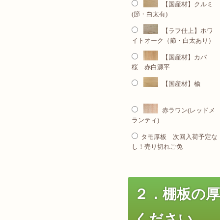
【国産材】クルミ
(節・白太有)
【ラフ仕上】ホワ
イトオーク（節・白太あり）
【国産材】カバ
桜 赤白源平
【国産材】楡
赤ラワン(レッドメ
ランティ)
タモ厚板 次回入荷予定な
し！売り切れご免
２．棚板の
ください