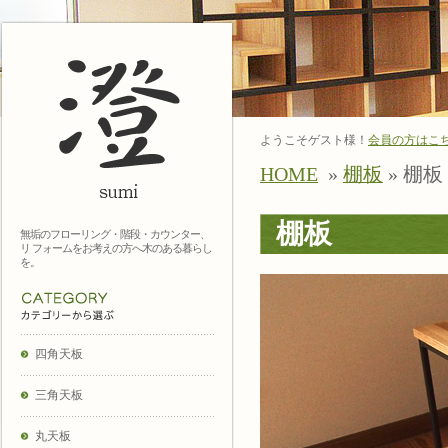
ようこそゲスト様！
会員の方はこ
HOME
»
棚板
» 棚板
棚板
無垢のフローリング・階段・カウンター、
リ フォームをお考えの方へ木のある暮らし
を。
四角天板
三角天板
丸天板