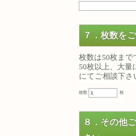
７．枚数を
枚数は50枚ま
50枚以上、大
にてご相談下さ
枚数
枚
８．その他