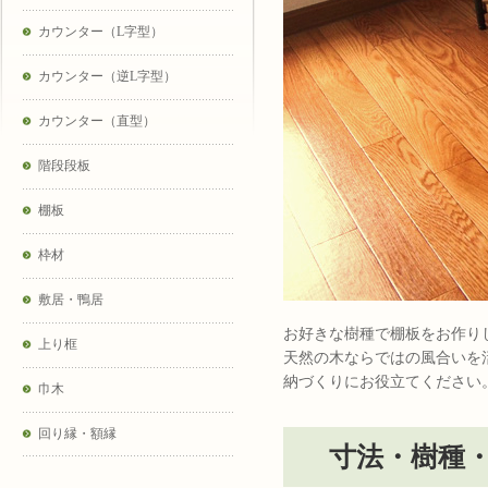
カウンター（L字型）
カウンター（逆L字型）
カウンター（直型）
階段段板
棚板
枠材
敷居・鴨居
お好きな樹種で棚板をお作り
上り框
天然の木ならではの風合いを
納づくりにお役立てください
巾木
回り縁・額縁
寸法・樹種