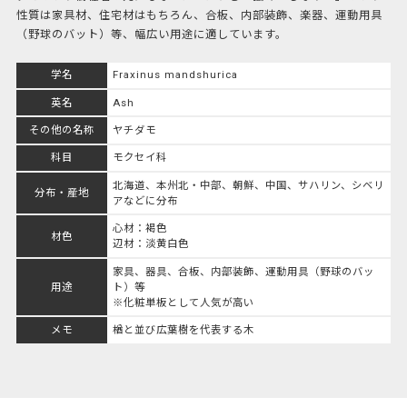
性質は家具材、住宅材はもちろん、合板、内部装飾、楽器、運動用具
（野球のバット）等、幅広い用途に適しています。
学名
Fraxinus mandshurica
英名
Ash
その他の名称
ヤチダモ
科目
モクセイ科
北海道、本州北・中部、朝鮮、中国、サハリン、シベリ
分布・産地
アなどに分布
心材：褐色
材色
辺材：淡黄白色
家具、器具、合板、内部装飾、運動用具（野球のバッ
用途
ト）等
※化粧単板として人気が高い
メモ
楢と並び広葉樹を代表する木