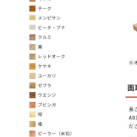
チーク
メンピサン
ビーチ・ブナ
クルミ
栗
レッドオーク
※
ケヤキ
ユーカリ
ゼブラ
面
ウエンジ
ブビンガ
長
栓
A
楡
だ
ピーラー（米松）