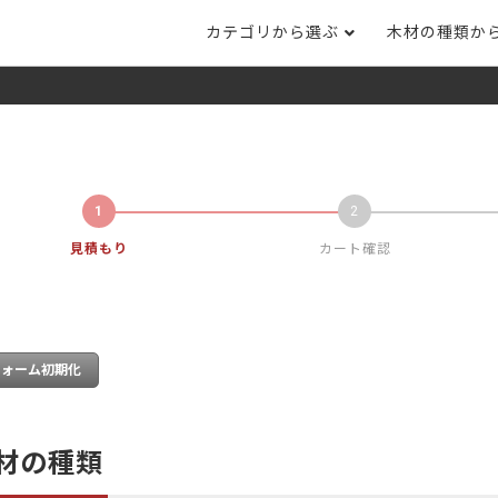
カテゴリから選ぶ
木材の種類か
ナット
タモ
ナラ・ホワイトオ
長さカット
その他木材
DI
ホワイトアッシ
メープル
ブラックチェリー
ット
集成材フリー板
テーブル脚
自
ット
床材
家
カバ桜・バーチ
ラジアタパイン（
木口テープ
のみ）
見積もり
カート確認
ー材／有孔ボード
木材サンプル
イン/赤松（集
マホガニー
チーク
）
端材詰め合わせ
栗
レッドオーク
オリジナル商品
ウエンジ
ブビンガ
アウトレット天板
（米松）
サペリ
赤ラワン(レッド
無垢一枚板
ティ)
材の種類
低圧メラミン（心材：パ
ウォールナット