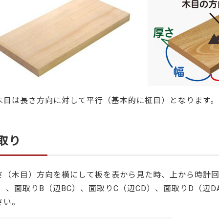
木目は長さ方向に対して平行（基本的に柾目）となります。
取り
さ（木目）方向を横にして板を表から見た時、上から時計回
B）、面取りB（辺BC）、面取りC（辺CD）、面取りD（辺
さい。