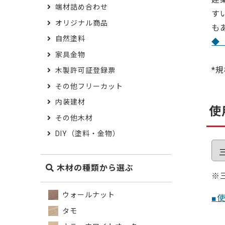
端材詰め合わせ
す
オリジナル商品
も
自然塗料
◆
家具金物
*
木製許可証登録票
その他フリーカット
内装建材
使
その他木材
DIY（塗料・金物）
木材の種類から選ぶ
※
ウォールナット
■
タモ