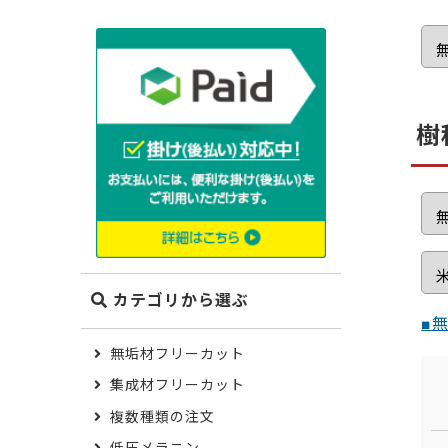
木材の種類から選ぶ
ポプラ
米栂
樹
ゴム（集
メンピサ
ケヤキ
栓
カテゴリから選ぶ
■
モンキー
無垢材フリーカット
集成材フリーカット
複数種類の注文