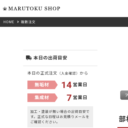
HOME
複数注文
ウォール
フリーカット
米タモ/
無垢材フリーカ
ュ
集成材フリーカ
桧
本日の出荷目安
複数種類の注文
べニア・ランバ
ノースパ
本日の正式注文
から
（入金確認）
成材のみ
Jパネル
14
無垢材
営業日
クルミ
低圧メラニン
7
集成材
営業日
Category
ゼブラ
ピーラー
加工・塗装が無い場合の出荷目安で
カテゴリから選ぶ
す。正式な日程はお見積りメールを
部
会社概要
ご確認ください。
Wood Type
山桜