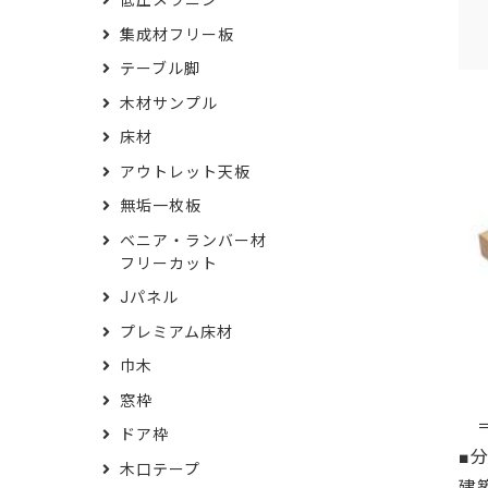
低圧メラニン
集成材フリー板
テーブル脚
木材サンプル
床材
アウトレット天板
無垢一枚板
ベニア・ランバー材
フリーカット
Jパネル
プレミアム床材
巾木
窓枠
＝
ドア枠
■
木口テープ
建