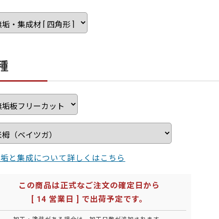
ーティクルボード)
ニヤトー
米タモ/ホワイト
ュ
杉
桧
種
成材のみ）
メルクシパイン（集成材
ノースパイン/赤
のみ）
成材のみ）
ン
ビーチ
クルミ
ユーカリ
ゼブラ
楡
ピーラー（米松）
無垢と集成について詳しくはこちら
ポッド
アカシア
山桜
この商品は正式なご注文の確定日から
[ 14 営業日 ] で出荷予定です。