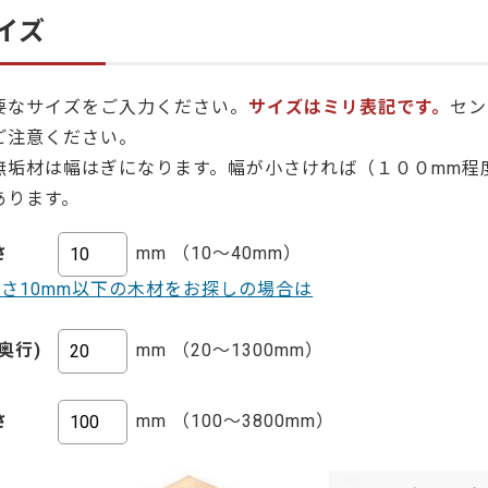
イズ
要なサイズをご入力ください。
サイズはミリ表記です。
セン
ご注意ください。
無垢材は幅はぎになります。幅が小さければ（１００mm程
あります。
さ
mm （10～40mm）
厚さ10mm以下の木材をお探しの場合は
奥行)
mm （20～1300mm）
さ
mm （100～3800mm）