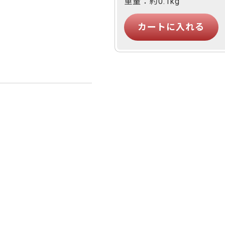
重量：約
0.1
kg
ご利用ガイド
アッシ
メープル
ブラックチェリー
よくあるご質問
カートシステムが動作しないお客様へ
カバ桜・バーチ
ラジアタパイン（集成材
パスワード再発行
のみ）
FAX注文用紙
松（集
マホガニー
チーク
問合せ
栗
レッドオーク
ウエンジ
ブビンガ
サペリ
赤ラワン(レッドメラン
ティ)
低圧メラミン（心材：パ
ーティクルボード)