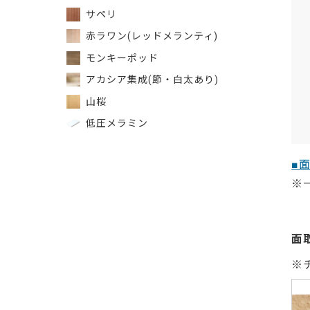
サペリ
赤ラワン(レッドメランティ)
モンキーポッド
アカシア集成(節・白太あり)
山桜
低圧メラミン
■
※
面
※