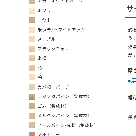
ナラ・ホワイトオーク
サ
ポプラ
ニヤトー
必
米タモ/ホワイトアッシュ
う
メープル
※
ブラックチェリー
が
米栂
杉
厚
桧
■
カバ桜・バーチ
ラジアタパイン（集成材）
幅(
ゴム（集成材）
メルクシパイン（集成材）
長
ノースパイン/赤松（集成材）
マホガニー