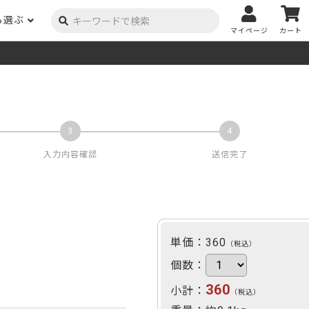
ら選ぶ
マイページ
カート
ーク
ポプラ
ニヤトー
Y用品
コンテンツ
姉妹サイト
米栂
杉
然塗料
自慢の作品
オーダー家具
具金物
木材の性質および価格帯チャート
澄
集成材
ゴム（集成材のみ）
メルクシパイン（集成材
もくもく通信
m3PRODUCT
のみ）
入力内容確認
送信完了
DIYコンテスト
法人取引
メンピサン
ビーチ
作品写真募集
ケヤキ
ユーカリ
木材辞典
栓
楡
単価：
360
木材用語辞典
（税込）
メラン
モンキーポッド
アカシア
個数：
金物マニュアル
360
小計：
お買い物
（税込）
タモ
ナラ・ホワイトオーク